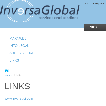
CAT |
ESP |
ENG
LINKS
MAPA WEB
INFO LEGAL
ACCESIBILIDAD
LINKS
Inicio
›
LINKS
LINKS
www.inversasi.com